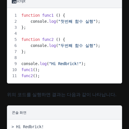
script
function
 func1
 () {
    console.
log
(
"첫번째 함수 실행"
);
};
function
 func2
 () {
    console.
log
(
"두번째 함수 실행"
);
};
console.
log
(
"Hi Redbrick!"
);
func1
();
func2
();
위의 코드를 실행하면 결과는 다음과 같이 나타납니다.
콘솔 화면
> Hi Redbrick!