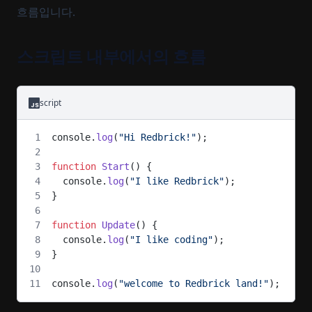
흐름입니다.
스크립트 내부에서의 흐름
script
console.
log
(
"Hi Redbrick!"
);
function
 Start
() {
  console.
log
(
"I like Redbrick"
);
}
function
 Update
() {
  console.
log
(
"I like coding"
);
}
console.
log
(
"welcome to Redbrick land!"
);