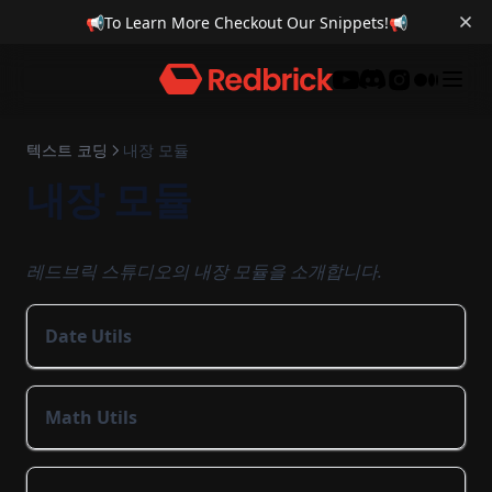
📢
To Learn More Checkout Our Snippets!
📢
적 스폰, 이동
오브젝트 복제
캐릭터 이동 애니메이션
알맞는 도형 맞추는 퍼즐
레이캐스터
오디오 복제
카메라 바라보는 UI
미니맵
Discord
Trigger Box를 이용한 영상 재생
텍스트 코딩
내장 모듈
내장 모듈
레드브릭 스튜디오의 내장 모듈을 소개합니다.
Date Utils
Math Utils