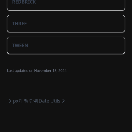
REDBRICK
THREE
TWEEN
Last updated on
November 18, 2024
px과 % 단위
Date Utils