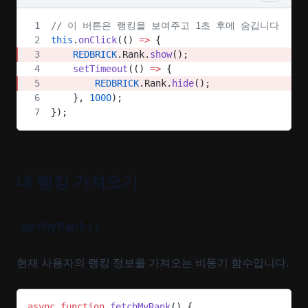
// 이 버튼은 랭킹을 보여주고 1초 후에 숨깁니다
this
.
onClick
(() 
=>
 {
    REDBRICK
.Rank.
show
();
    setTimeout
(() 
=>
 {
        REDBRICK
.Rank.
hide
();
    }, 
1000
);
});
내 랭킹 가져오기
getMyRank()
현재 사용자의 랭킹 정보를 가져오는 비동기 함수입니다.
async
 function
 fetchMyRank
() {