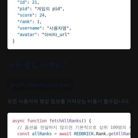
  "id"
: 
21
,
  "pid"
: 
"게임의 pid"
,
  "score"
: 
24
,
  "rank"
: 
1
,
  "username"
: 
"사용자명"
,
  "avatar"
: 
"아바타_url"
}
모든 랭킹 가져오기
getAllRank(options)
모든 사용자의 랭킹 정보를 가져오는 비동기 함수입니다.
async
 function
 fetchAllRanks
() {
  // 옵션을 전달하지 않으면 기본적으로 상위 100명의 사
  const
 allRanks
 =
 await
 REDBRICK
.Rank.
getAllRank
()