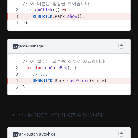
// 이 버튼은 랭킹을 보여줍니다
this
.
onClick
(() 
=>
 {
    REDBRICK
.Rank.
show
();
});
game-manager
// 이 함수는 점수를 정수로 저장합니다
function
 onGameEnd
() {
    // ...
    REDBRICK
.Rank.
saveScore
(score);
}
는 다음과 같이 사용할 수 있습니다
.hide()
rank-button_auto-hide