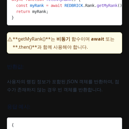
  const
 myRank
 =
 await
 REDBRICK
.Rank.
getMyRank
();
  return
 myRank;
}
**getMyRank()**는
비동기
함수이며
await
또는
⚠️
**.then()**과 함께 사용해야 합니다.
반환값:
사용자의 랭킹 정보가 포함된 JSON 객체를 반환하며, 점
수가 존재하지 않는 경우 빈 객체를 반환합니다.
응답 예시:
{