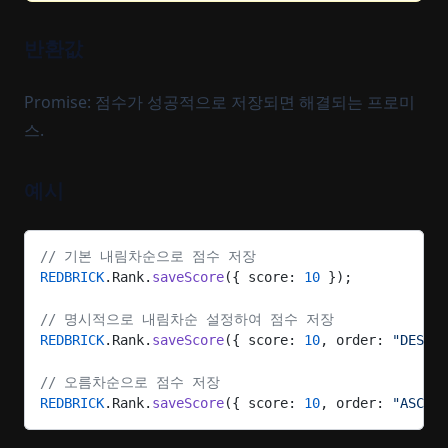
반환값
Promise: 점수가 성공적으로 저장되면 해결되는 프로미
스.
예시
// 기본 내림차순으로 점수 저장
REDBRICK
.Rank.
saveScore
({ score: 
10
 });
// 명시적으로 내림차순 설정하여 점수 저장
REDBRICK
.Rank.
saveScore
({ score: 
10
, order: 
"DESC"
 
// 오름차순으로 점수 저장
REDBRICK
.Rank.
saveScore
({ score: 
10
, order: 
"ASC"
 }