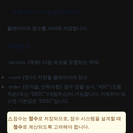
.saveScore(options)
플레이어의 점수를 서버에 저장합니다.
매개변수
(객체): 다음 속성을 포함하는 객체:
options
(정수): 저장할 플레이어의 점수.
score
(문자열, 선택사항): 점수 정렬 순서. “ASC” (오름
order
차순) 또는 “DESC” (내림차순)이 가능합니다. 지정하지 않
으면 기본값은 “DESC”입니다.
점수는
정수
로 저장되므로, 점수 시스템을 설계할 때
⚠️
정수
로 계산되도록 고려해야 합니다.