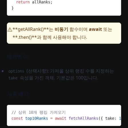
  return
 allRanks;
}
**getAllRank()**는
비동기
함수이며
await
또는
⚠️
**.then()**과 함께 사용해야 합니다.
매개변수:
(선택사항): 가져올 상위 랭킹 수를 지정하는
options
속성을 가진 객체. 기본값은 100입니다.
take
사용 예시:
// 상위 10개 랭킹 가져오기
const
 top10Ranks
 =
 await
 fetchAllRanks
({ take: 
10
 }