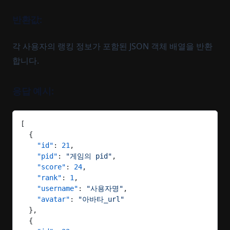
반환값:
각 사용자의 랭킹 정보가 포함된 JSON 객체 배열을 반환
합니다.
응답 예시:
[
  {
    "id"
: 
21
,
    "pid"
: 
"게임의 pid"
,
    "score"
: 
24
,
    "rank"
: 
1
,
    "username"
: 
"사용자명"
,
    "avatar"
: 
"아바타_url"
  },
  {