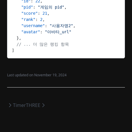
    "id"
: 
22
,
    "pid"
: 
"게임의 pid"
,
    "score"
: 
21
,
    "rank"
: 
2
,
    "username"
: 
"사용자명2"
,
    "avatar"
: 
"아바타_url"
  },
  // ... 더 많은 랭킹 항목
]
Last updated on
November 19, 2024
Timer
THREE