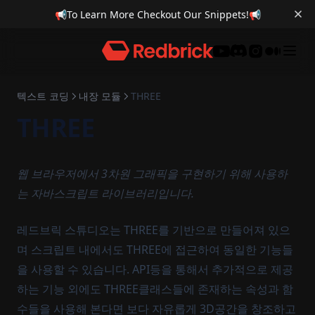
📢
To Learn More Checkout Our Snippets!
📢
GUI 오브젝트
업데이트 노트
세이브 포인트
아이템 수집
오브젝트 지속적인 회전
TWEEN
GPT
타이머, 카운트다운
랜덤 위치 설정
시작 버튼
아이템 카운트
VR
Discord
다른게임으로 전환
항상 특정 객체 바라보기
GUI 프로그래스 바
입문자
아이템 획득 조건 충족 시 차단된 벽 열기
팁
플레이어를 추적하는 오브젝트
WOLRD 프로그래스 바
중/고급자
소개
반복적으로 움직이는 객체
텍스트 코딩
내장 모듈
THREE
샘플 게임
다수의 유사한 오브젝트 관리
Controller 관련 함수 소개
디버깅 및 오류 해결 방법
버튼 애니메이션
THREE
WORLD 텍스트 추가
예제
쿼터뷰 카메라
슈팅 게임
GUI 애니메이션
기본 VR 설정 제거
아바타 모습 변경
로컬 저장소에 데이터 저장
스핀 게임
페이드 인/아웃 효과
Trigger 관련 함수 소개
알맞은 순서로 눌려야 풀리는 퍼즐
웹 브라우저에서 3차원 그래픽을 구현하기 위해 사용하
복제
플레이 중 배경이미지 바꾸기
로그라이크 게임
부메랑
Grab 관련 함수 소개
같은 그림 맞추는 퍼즐
는 자바스크립트 라이브러리입니다.
적 스폰, 이동
오브젝트 복제
캐릭터 이동 애니메이션
알맞는 도형 맞추는 퍼즐
레드브릭 스튜디오는 THREE를 기반으로 만들어져 있으
레이캐스터
오디오 복제
카메라 바라보는 UI
며 스크립트 내에서도 THREE에 접근하여 동일한 기능들
미니맵
Trigger Box를 이용한 영상 재생
을 사용할 수 있습니다. API등을 통해서 추가적으로 제공
하는 기능 외에도 THREE클래스들에 존재하는 속성과 함
수들을 사용해 본다면 보다 자유롭게 3D공간을 창조하고