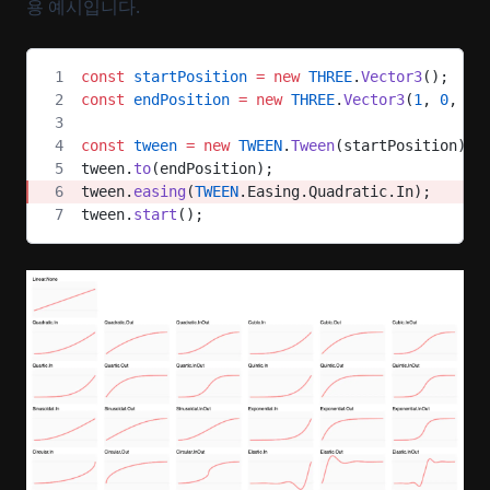
용 예시입니다.
const
 startPosition
 =
 new
 THREE
.
Vector3
();
const
 endPosition
 =
 new
 THREE
.
Vector3
(
1
, 
0
, 
0
)
const
 tween
 =
 new
 TWEEN
.
Tween
(startPosition);
tween.
to
(endPosition);
tween.
easing
(
TWEEN
.Easing.Quadratic.In);
tween.
start
();