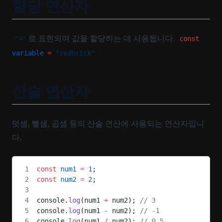
할당 연산자
로 표현되며 값을 할당하는 데 사용됩니다.
"="
const
variable
=
"redbrick"
산술 연산자
덧셈, 뺄셈, 곱셈 등의 산술 연산에 사용되는 연산자입니
다.
const
 num1
 =
 1
;
const
 num2
 =
 2
;
console.
log
(num1 
+
 num2); 
// 3
console.
log
(num1 
-
 num2); 
// -1
console.
log
(num1 
/
 num2); 
// 0.5