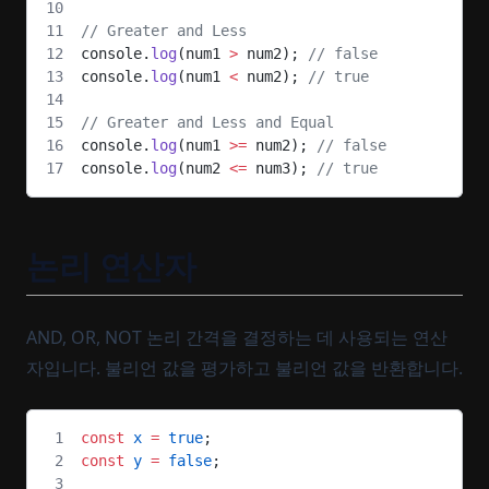
// Greater and Less
console.
log
(num1 
>
 num2); 
// false
console.
log
(num1 
<
 num2); 
// true
// Greater and Less and Equal
console.
log
(num1 
>=
 num2); 
// false
console.
log
(num2 
<=
 num3); 
// true
논리 연산자
AND, OR, NOT 논리 간격을 결정하는 데 사용되는 연산
자입니다. 불리언 값을 평가하고 불리언 값을 반환합니다.
const
 x
 =
 true
;
const
 y
 =
 false
;