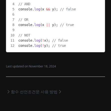
// AND
console.
log
(x 
&&
 y); 
// false
// OR
console.
log
(x 
||
 y); 
// true
// NOT
console.
log
(
!
x); 
// false
console.
log
(
!
y); 
// true
Last updated on
November 18, 2024
함수 선언
조건문 사용 방법