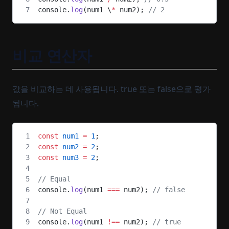
console.
log
(num1 \
*
 num2); 
// 2
비교 연산자
값을 비교하는 데 사용됩니다. true 또는 false으로 평가
됩니다.
const
 num1
 =
 1
;
const
 num2
 =
 2
;
const
 num3
 =
 2
;
// Equal
console.
log
(num1 
===
 num2); 
// false​
// Not Equal
console.
log
(num1 
!==
 num2); 
// true