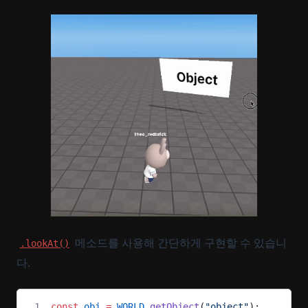
메소드를 사용해 간단하게 구현할 수 있습니
.lookAt()
다.
const
 obj
 =
 WORLD
.
getObject
(
"object"
);