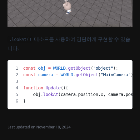
메소드를 사용하여 간단하게 구현할 수 있습
.lookAt()
니다.
const
 obj
 =
 WORLD
.
getObject
(
"object"
);
const
 camera
 =
 WORLD
.
getObject
(
"MainCamera"
);
function
 Update
(){
    obj.
lookAt
(camera.position.x, camera.posit
}
Last updated on
November 18, 2024