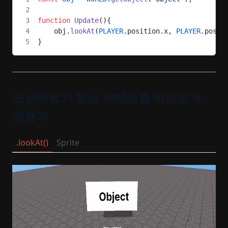
function
 Update
(){
    obj.
lookAt
(
PLAYER
.position.x, 
PLAYER
.posit
}
오브젝트가 항상 카메라를 바라보게
만들기
.lookAt()
Sprite