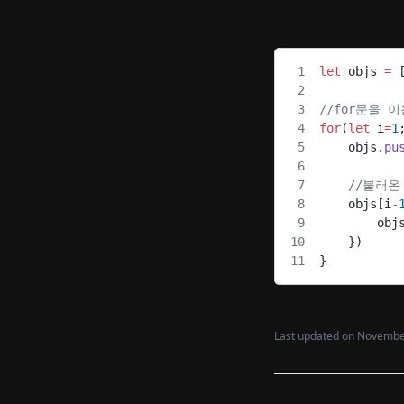
let
 objs 
=
 
//for문을
for
(
let
 i
=
1
    objs.
pu
    //불러
    objs[i
-
        obj
    })
}
Last updated on
November