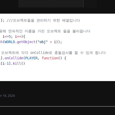
[]; 
///오브젝트들을 관리하기 위한 배열입니다
 이용해 연속적인 이름을 가진 오브젝트 들을 불러옵니다
; i
<=
5
; i
++
){
sh
(
WORLD
.
getObject
(
"obj"
 +
 i)); 
온 오브젝트에 각각 onCollide로 충돌검사를 할 수 있게 합니다
1
].
onCollide
(
PLAYER
, 
function
() {
s[i
-
1
].
kill
()
 18, 2024