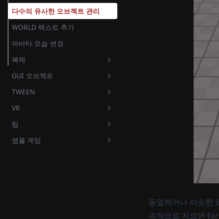
다수의 유사한 오브젝트 관리
WORLD 텍스트 추가
아바타 모습 변경
복제
GUI 오브젝트
오브젝트 복제
TWEEN
오디오 복제
시작 버튼
VR
GUI 프로그래스 바
입문자
팁
WOLRD 프로그래스 바
중/고급자
소개
반복적으로 움직이는 객체
샘플 게임
Controller 관련 함수 소개
디버깅 및 오류 해결 방법
버튼 애니메이션
예제
쿼터뷰 카메라
슈팅 게임
GUI 애니메이션
기본 VR 설정 제거
로컬 저장소에 데이터 저장
스핀 게임
페이드 인/아웃 효과
Trigger 관련 함수 소개
알맞은 순서로 눌려야 풀리는 퍼
즐
플레이 중 배경이미지 바꾸기
로그라이크 게임
부메랑
Grab 관련 함수 소개
동일하거나 비슷한 
같은 그림 맞추는 퍼즐
적 스폰, 이동
캐릭터 이동 애니메이션
속적으로 지으면 fo
알맞는 도형 맞추는 퍼즐