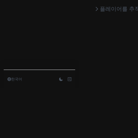
플레이어를 추
한국어
Copyright ©
2026
Redbrick Inc. All rights reserved. reserved.