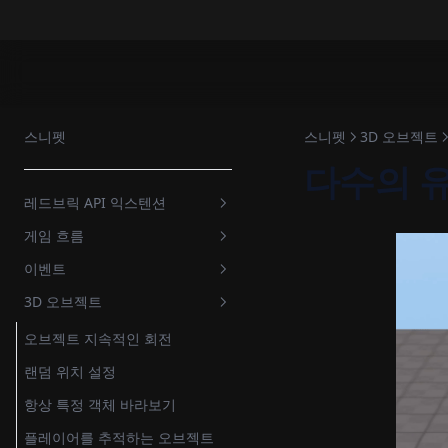
스니펫
스니펫
3D 오브젝트
다수의 
레드브릭 API 익스텐션
게임 흐름
시작점 설정
이벤트
아바타 속도 변경
게임 일시정지
3D 오브젝트
떨어졌을 때 원래 위치로 돌아가
게임 초기화
밟으면 사라지는 디딤돌
기
아이템 수집
오브젝트 지속적인 회전
세이브 포인트
랜덤 위치 설정
아이템 카운트
타이머, 카운트다운
항상 특정 객체 바라보기
아이템 획득 조건 충족 시 차단된
다른게임으로 전환
벽 열기
플레이어를 추적하는 오브젝트