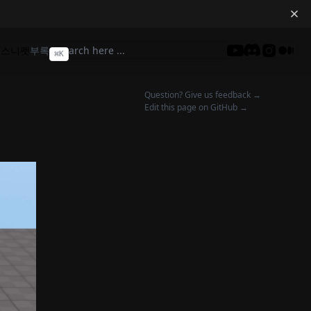
딩
스니펫
부록
⌘
K
Discord
Question? Give us feedback →
Edit this page on GitHub →