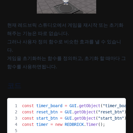
현재 레드브릭 스튜디오에서 게임을 재시작 또는 초기화
해주는 기능은 따로 없습니다.
그러나 사용자 정의 함수로 비슷한 효과를 낼 수 있습니
다.
게임을 초기화하는 함수를 정의하고, 초기화 할 때마다 그
함수를 사용하면됩니다.
코드
const
 timer_board
 =
 GUI
.
getObject
(
"timer_board
const
 reset_btn
 =
 GUI
.
getObject
(
"reset_btn"
);
const
 start_btn
 =
 GUI
.
getObject
(
"start_btn"
);
const
 timer
 =
 new
 REDBRICK
.
Timer
();