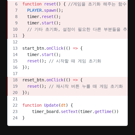
function
 reset
() { 
//게임을 초기화 해주는 함수
  PLAYER
.
spawn
();
  timer.
reset
();
  timer.
start
();
  // 기타 초기화, 설정이 필요한 다른 부분들을 추가
}
start_btn.
onClick
(() 
=>
 {
  timer.
start
();
  reset
(); 
// 시작할 때 게임 초기화
});
reset_btn.
onClick
(() 
=>
 {
  reset
(); 
// 재시작 버튼 누를 때 게임 초기화
});
function
 Update
(
dt
) {
    timer_board.
setText
(timer.
getTime
())
}