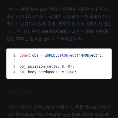
객체의 위치/회전 값은 객체의 몸체에 의존합니다. 위치,
회전 값이 TWEEN을 사용하여 설정되거나 변경되었지만
몸체가 변경되지 않은 경우, 객체의 위치는 이동하지 않습
니다. 따라서, 속성 needUpdate와 같이 객체를 이동/회
전한 후에는 몸체를 업데이트해야 합니다.
const
 obj
 =
 WORLD
.
getObject
(
"MyObject"
);
obj.position.
set
(
0
, 
0
, 
0
);
obj.body.needUpdate 
=
 true
;
Anchored
객체의 상태가 운동으로 변경됩니다. 충돌 등으로 인해 위
치가 변하지 않으며, 스크립팅 등을 통해 위치를 직접 변