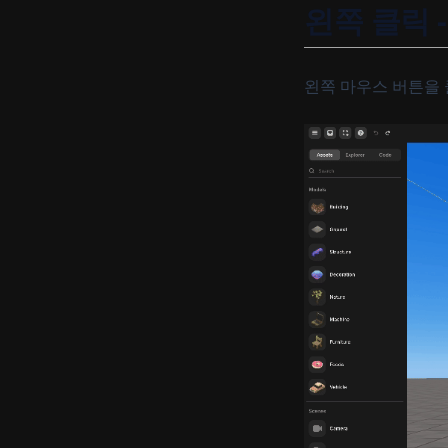
Data
왼쪽 클릭 
Object Transform
GUI Transform
왼쪽 마우스 버튼을
Appearance
Material & Texture
Behavior
Physics
Emitter & Particle Property
Audio
Video
Text