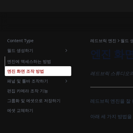
Content Type
레드브릭 엔진
월드 
엔진 화면
월드 생성하기
엔진에 액세스하는 방법
엔진 화면 조작 방법
레드브릭 스튜디오의 
패널 및 툴바 조작하기
편집 카메라 조작 기능
상단 패널
그룹화 및 에셋으로 저장하기
레드브릭 엔진을 잘 
에셋 라이브러리, 코드 패널
객체 설정
에셋 교체하기
속성 패널
에셋
아래 세 가지 방법을
탐색기
객체
씬