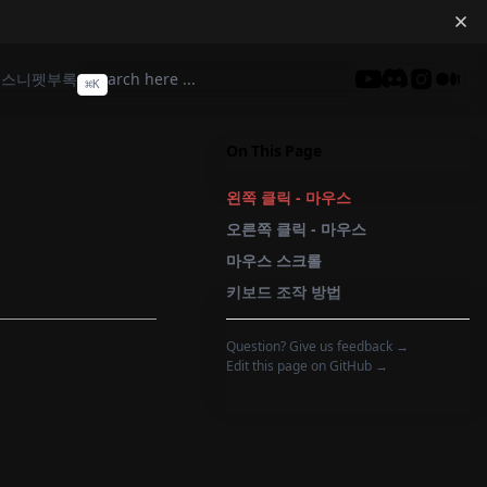
딩
스니펫
부록
⌘
K
Discord
On This Page
왼쪽 클릭 - 마우스
오른쪽 클릭 - 마우스
마우스 스크롤
키보드 조작 방법
Question? Give us feedback →
Edit this page on GitHub →