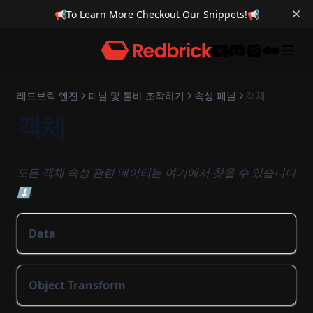
적 스폰, 이동
Sprite
오브젝트 복제
캐릭터 이동 애니메이션
알맞는 도형 맞추는 퍼즐
📢
To Learn More Checkout Our Snippets!
📢
레이캐스터
Texture
오디오 복제
카메라 바라보는 UI
미니맵
Vector3
Trigger Box를 이용한 영상 재생
Discord
레드브릭 엔진
패널 및 툴바 조작하기
속성 패널
객체
객체
모든 객체 속성 관련 데이터는 여기에서 찾을 수 있습니다
⬇️.
Data
Object Transform