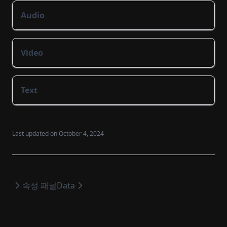
Audio
Video
Text
Last updated on
October 4, 2024
속성 패널
Data